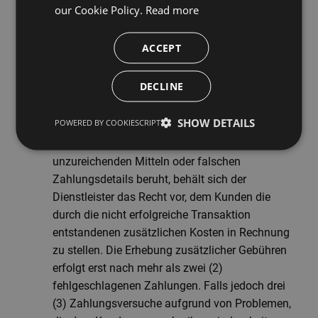
ausstehenden Gesamtwert des Vertrags in
our Cookie Policy.
Read more
Rechnung zu stellen, basierend auf der
monatlichen Gebühr multipliziert mit der
ACCEPT
Mindestvertragsdauer.
DECLINE
Nicht erfolgte Zahlungen und Zusatzgebühren
SHOW DETAILS
POWERED BY COOKIESCRIPT
Im Falle einer fehlgeschlagenen Zahlung über
SEPA oder Kreditkarte, die auf Gründen wie z.B.
unzureichenden Mitteln oder falschen
Zahlungsdetails beruht, behält sich der
Dienstleister das Recht vor, dem Kunden die
durch die nicht erfolgreiche Transaktion
entstandenen zusätzlichen Kosten in Rechnung
zu stellen. Die Erhebung zusätzlicher Gebühren
erfolgt erst nach mehr als zwei (2)
fehlgeschlagenen Zahlungen. Falls jedoch drei
(3) Zahlungsversuche aufgrund von Problemen,