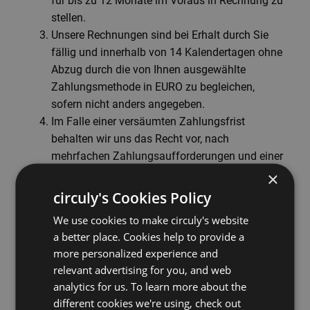
für bis zu 12 Monate im Voraus in Rechnung zu
stellen.
Unsere Rechnungen sind bei Erhalt durch Sie
fällig und innerhalb von 14 Kalendertagen ohne
Abzug durch die von Ihnen ausgewählte
Zahlungsmethode in EURO zu begleichen,
sofern nicht anders angegeben.
Im Falle einer versäumten Zahlungsfrist
behalten wir uns das Recht vor, nach
mehrfachen Zahlungsaufforderungen und einer
angemessenen Zeitspanne einen externen
×
Partner einzuschalten. In diesem Fall wird die
circuly's Cookies Policy
Angelegenheit von einem offiziellen
We use cookies to make circuly's website
Inkassopartner bearbeitet, und die entstandenen
a better place. Cookies help to provide a
Kosten des Inkassoverfahren trägt der Kunde.
more personalized experience and
Falls ein Kunde seinen Zahlungsverpflichtungen
relevant advertising for you, and web
für drei aufeinanderfolgende Rechnungen nicht
analytics for us. To learn more about the
nachkommt, behalten wir uns das Recht vor, den
different cookies we're using, check out